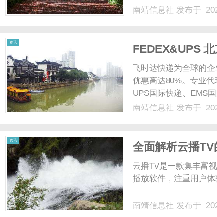
南靖信息社
发布于 202
资讯
FEDEX&UPS
时达快递官网
飞时达快递为全球的企
优惠高达80%。专业代
UPS国际快递、EMS
业务。FEDEX&UP
南靖信息社
发布于 202
具有明显的季节性特征
快递货量会出现大......
资讯
全面解析云播T
云播TV是一款集丰富
播放软件，注重用户体验
南靖信息社
发布于 202