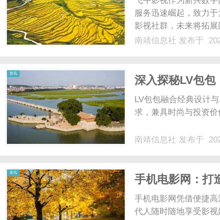
飞牛影视作为新兴数字
服务迅速崛起，致力于
影视社群，未来将拓展国
南靖信息社
发布于 202
信
资讯
深入探秘LV包
LV包包融合经典设计
求，兼具时尚与投资价值
南靖信息社
发布于 202
息
资讯
手机电影网：打
手机电影网凭借便捷高
代人随时随地享受影视