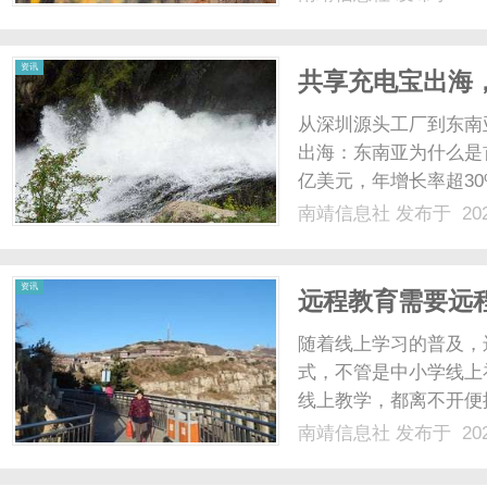
资讯
共享充电宝出海
从深圳源头工厂到东南亚
出海：东南亚为什么是首
亿美元，年增长率超30
持续增长的跨境旅游和
南靖信息社
发布于 202
的共享充电宝出海目的
大，支付生态碎片化严...
资讯
远程教育需要远
随着线上学习的普及，
式，不管是中小学线上
线上教学，都离不开便捷
南靖信息社
发布于 202