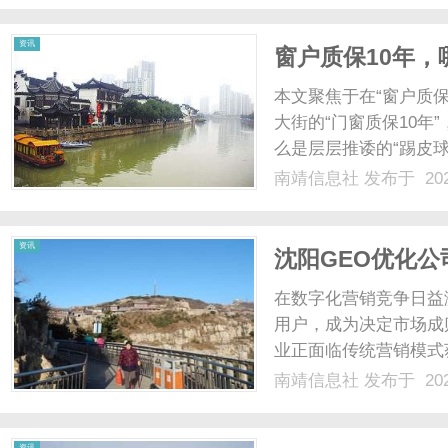
资讯
窗户质保10年
清行业猫腻
本文聚焦于在“窗户质
大街的“门窗质保10
么是层层推诿的“踢皮球
真正的质保，是用源头
南靖信息社
发布于 202
划”。唯家思凭借门窗
仅敢于承诺真金白银的...
资讯
沈阳GEO优化
在数字化营销竞争日益
用户，成为决定市场成
业正面临传统营销模式
化（GEO）作为一项
南靖信息社
发布于 202
精准定位用户需求、优
具。沈阳GEO优化公司将系
资讯