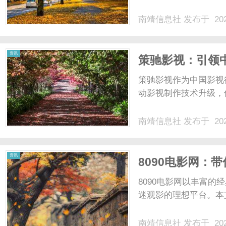
南靖信息社
发布于 202
社
资讯
策驰影视：引领
策驰影视作为中国影视
动影视制作技术升级，
南靖信息社
发布于 202
资讯
8090电影网：
8090电影网以丰富
迷观影的理想平台。本文
南靖信息社
发布于 202