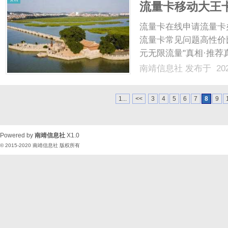
流量卡移动大王
流量卡在线申请流量卡
流量卡常见问题高性价
元无限流量"真相·推荐
营商权威解析了解19
南靖信息社
发布于 202
重要提示市面上宣传的
效果，真实套餐价格.....
1...
<<
3
4
5
6
7
8
9
Powered by
南靖信息社
X1.0
© 2015-2020
南靖信息社
版权所有