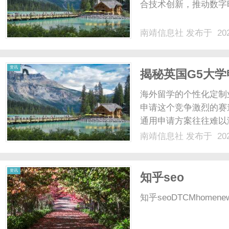
合技术创新，推动数字
南靖信息社
发布于 202
资讯
揭秘英国G5大
机构！
海外留学的个性化定制
申请这个竞争激烈的赛
通用申请方案往往难以
中走了不少弯路。学海
南靖信息社
发布于 202
案。该模式采用个人定
成绩、兴趣爱好、职业规划
资讯
知乎seo
知乎seoDTCMhomenewsco