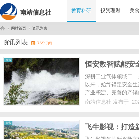
教育科研
投资理财
美
南靖信息社
网站首页
资讯列表
资讯列表
RSS订阅
南
›
›
资讯
恒安数智赋能安
深耕工业气体领域二十
以来，始终锚定安全生
产业积淀、完善的产销
化、绿色化发展赛道稳
南靖信息社
发布于 202
质量发展标杆企业。深
健发展，恒安工业气体已形
靖
资讯
飞牛影视：打造