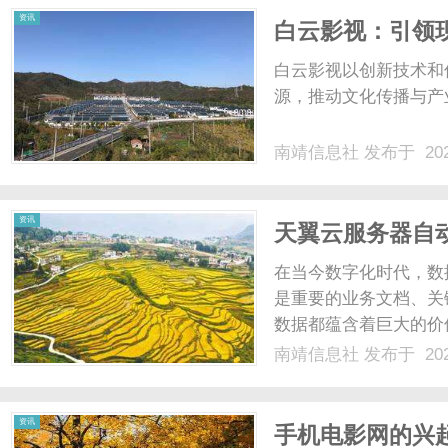
资讯
白云影视：引领
量
白云影视以创新技术和
源，推动文化传播与产
南靖信息社
发布于 202
资讯
天翼云服务器自
在当今数字化时代，数
是重要的业务文档、关
数据都蕴含着巨大的价
损失，甚至危及生存；
南靖信息社
发布于 202
永远消逝。因此，数据
能和可靠的稳定性，为众多
资讯
手机电影网的兴