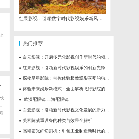
红果影视：引领数字时代影视娱乐新风潮的多元化平台
全
热门推荐
白云影视：开启多元化影视创作新时代的领航者
●
红果影视：引领新时代影视娱乐的创新先锋
●
探秘星星影院：带你体验极致观影享受的独特空间
●
价
体验未来娱乐新模式：全面解析飞行影院的魅力与发展前景
●
际快
武汉配眼镜 上海配眼镜
●
L、
白云影视：引领新时代影视文化发展的新力量
●
后
美容院减重设备的种类与效果全解析
●
高精密光纤切割机：引领工业制造新时代的利器
●