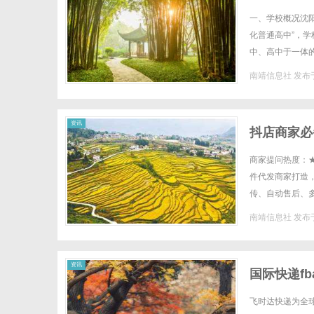
一、学校概况沈阳
化普通高中”，
中、高中于一体的
学宜业宜居的沈北
南靖信息社
发布于
资讯
抖店商家必
商家提问热度：
件代发商家打造，
传、自动售后、
景，大幅降低人工
南靖信息社
发布于
资讯
国际快递f
流收费标准
飞时达快递为全