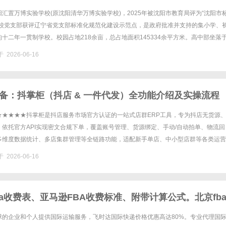
汇置万博实验学校(原沈阳清华万博实验学校)，2025年被沈阳市教育局评为“沈阳市
学校党支部获评辽宁省党支部标准化规范化建设示范点，是政府批准并支持的集小学、
十二年一贯制学校。校园占地218余亩，总占地面积145334余平方米。高中部坐落
新区，毗邻蒲河生态长廊，沈北大学城环绕四周，学术氛围......
 2026-06-16
备：抖掌柜（抖店 & 一件代发）全功能介绍及实操流程
★★★★★抖掌柜是抖店服务市场官方认证的一站式店群ERP工具，专为抖店无货源
依托官方API实现密文合规下单，覆盖账号管理、货源绑定、手动/自动拍单、物流回
多维度数据统计、多店集群管理等全链路功能，适配新手单店、中小型店群等各类运营
操作成本，规避平台违规风险。前期基础配置功能（使用必备）1.店铺......
 2026-06-16
ba收费表、亚马逊FBA收费标准、附带计算公式。北京fb
，fba头程海运专线，双清包税
球的企业和个人提供国际运输服务，飞时达国际快递价格优惠高达80%。专业代理国