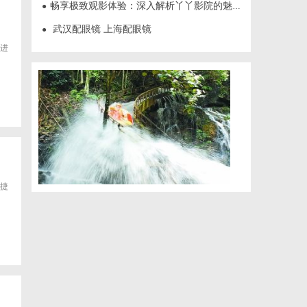
畅享极致观影体验：深入解析丫丫影院的魅力与优势
●
武汉配眼镜 上海配眼镜
●
进
捷