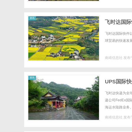
资讯
飞时达国际
飞时达国际快件
球贸易的快速发展。
南靖信息社
发布于
资讯
UPS国际
格促销,UP
飞时达快递为全
递公司FedEx
海运水陆路业务。
经济价格表】CURRE
南靖信息社
发布于