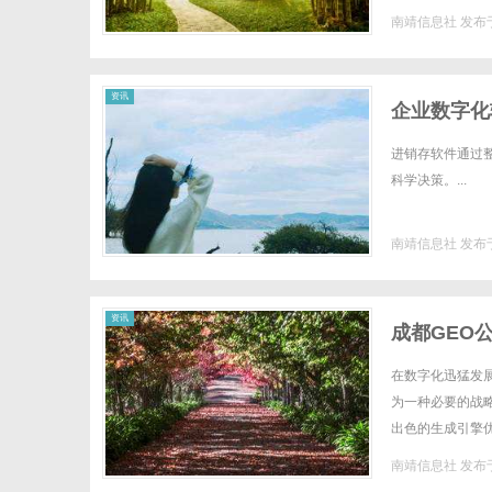
重1KG限重量KG1阿
南靖信息社
发布于
资讯
企业数字化
进销存软件通过
科学决策。...
南靖信息社
发布于
资讯
成都GEO
在数字化迅猛发
为一种必要的战
出色的生成引擎
创新实践、解决方案
南靖信息社
发布于