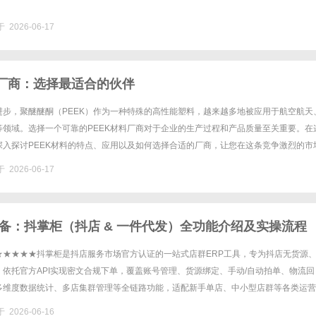
 2026-06-17
料厂商：选择最适合的伙伴
进步，聚醚醚酮（PEEK）作为一种特殊的高性能塑料，越来越多地被应用于航空航天
等领域。选择一个可靠的PEEK材料厂商对于企业的生产过程和产品质量至关重要。在
深入探讨PEEK材料的特点、应用以及如何选择合适的厂商，让您在这条竞争激烈的市
EK材料的基本特性聚醚醚酮（PEEK）是一种半结晶性的......
 2026-06-17
备：抖掌柜（抖店 & 一件代发）全功能介绍及实操流程
★★★★★抖掌柜是抖店服务市场官方认证的一站式店群ERP工具，专为抖店无货源
依托官方API实现密文合规下单，覆盖账号管理、货源绑定、手动/自动拍单、物流回
多维度数据统计、多店集群管理等全链路功能，适配新手单店、中小型店群等各类运营
操作成本，规避平台违规风险。前期基础配置功能（使用必备）1.店铺......
 2026-06-16