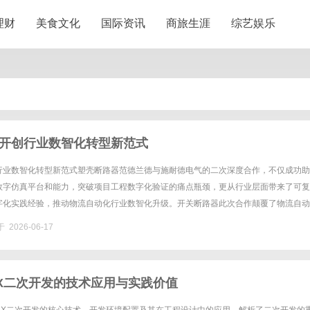
理财
美食文化
国际资讯
商旅生涯
综艺娱乐
开创行业数智化转型新范式
行业数智化转型新范式塑壳断路器范德兰德与施耐德电气的二次深度合作，不仅成功助
数字仿真平台和能力，突破项目工程数字化验证的痛点瓶颈，更从行业层面带来了可复
字化实践经验，推动物流自动化行业数智化升级。开关断路器此次合作颠覆了物流自动
软件，先实体、后虚拟”的传统开发模式，开创了“以虚促实、虚实融合”的项......
 2026-06-17
X二次开发的技术应用与实践价值