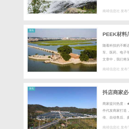
南靖信息社
发布于
社
资讯
PEEK材
随着科技的不断
车、医药、电子
文章中，我们将
立于不败之地。PE
南靖信息社
发布于
资讯
抖店商家必
商家提问热度：
件代发商家打造，
传、自动售后、
景，大幅降低人工
南靖信息社
发布于