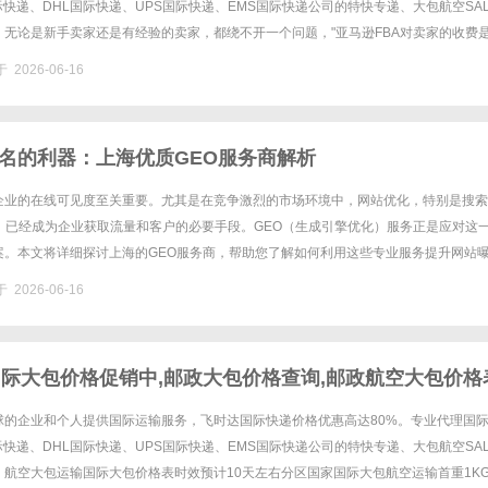
国际快递、DHL国际快递、UPS国际快递、EMS国际快递公司的特快专递、大包航空SA
。无论是新手卖家还是有经验的卖家，都绕不开一个问题，"亚马逊FBA对卖家的收费
卖家我们首先要确保的是我们能够有足够的利润。本文将......
 2026-06-16
名的利器：上海优质GEO服务商解析
企业的在线可见度至关重要。尤其是在竞争激烈的市场环境中，网站优化，特别是搜索
），已经成为企业获取流量和客户的必要手段。GEO（生成引擎优化）服务正是应对这
案。本文将详细探讨上海的GEO服务商，帮助您了解如何利用这些专业服务提升网站
。一、什么是GEO服务？生成引擎优化，常简称为GEO，指的是通......
 2026-06-16
国际大包价格促销中,邮政大包价格查询,邮政航空大包价格
实际重量计费。重货价格优惠高达30%。
球的企业和个人提供国际运输服务，飞时达国际快递价格优惠高达80%。专业代理国
国际快递、DHL国际快递、UPS国际快递、EMS国际快递公司的特快专递、大包航空SA
。航空大包运输国际大包价格表时效预计10天左右分区国家国际大包航空运输首重1K