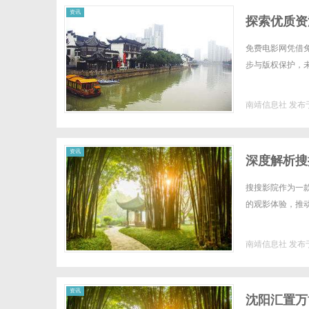
资讯
探索优质资
免费电影网凭借
步与版权保护，未
南靖信息社
发布于
资讯
深度解析搜
搜搜影院作为一
的观影体验，推动
南靖信息社
发布于
资讯
沈阳汇置万