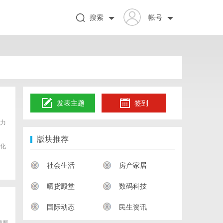
搜索
帐号
发表主题
签到
力
版块推荐
化
社会生活
房产家居
晒货殿堂
数码科技
国际动态
民生资讯