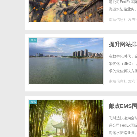
递公司FedEx
海运水陆路业务
少？"毕竟，作为
南靖信息社
发布于
资讯
提升网站排
在数字化时代，
擎优化（SEO
求的最佳解决方
度，实现业务增长
南靖信息社
发布于
资讯
邮政EMS
不计尺寸按
飞时达快递为全
递公司FedEx
海运水陆路业务