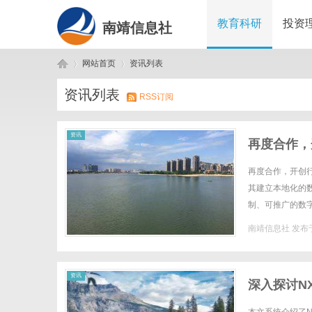
教育科研
投资
南靖信息社
网站首页
资讯列表
资讯列表
RSS订阅
南
›
›
资讯
再度合作，
再度合作，开创
其建立本地化的
制、可推广的数
领域“先硬件、后
南靖信息社
发布于
靖
资讯
深入探讨N