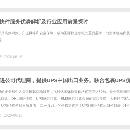
快件服务优势解析及行业应用前景探讨
以其高效时效、广泛网络和安全保障，成为国际快递领域的重要品牌，助力跨境电商及
...
 2026-06-16
快递公司代理商，提供UPS中国出口业务。联合包裹UPS
S快递价格,UPS国际快递价格
球的企业和个人提供国际运输服务，飞时达国际快递价格优惠高达80%。专业代理国
国际快递、DHL国际快递、UPS国际快递、EMS国际快递公司的特快专递、大包航空SA
UPS快递价格只做参考，21公斤以上的价格更优惠！UPS国际快递出口价目表【4折
NCYINRMBZONEDESTINATI......
 2026-06-16