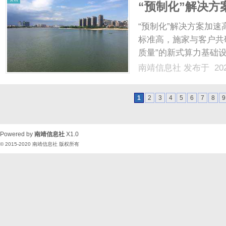
“预制化”解决方
“预制化”解决方案加
标准高，施家与客户共
质量”的新式算力基础
研发到落地的最短路径
南靖信息社
发布于 202
地与运营，满足快速交
分契合秦能科技的个性化诉
1
2
3
4
5
6
7
8
9
Powered by
南靖信息社
X1.0
© 2015-2020
南靖信息社
版权所有