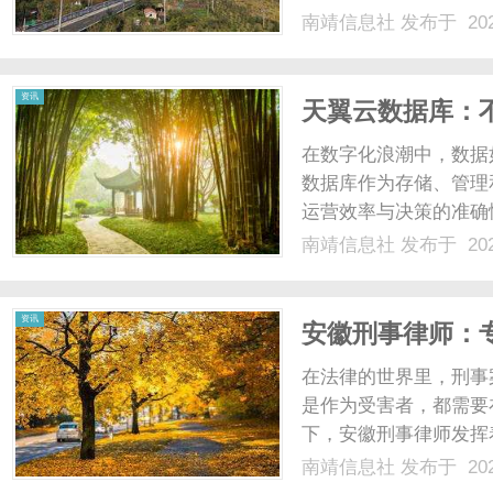
南靖信息社
发布于 202
资讯
天翼云数据库：
在数字化浪潮中，数据
数据库作为存储、管理
运营效率与决策的准确
同需求的用户提供了多
南靖信息社
发布于 202
异？本文将深入剖析，
纱。一、天翼云数据库存储
资讯
安徽刑事律师：
在法律的世界里，刑事
是作为受害者，都需要
下，安徽刑事律师发挥
是每个寻求正义的人最
南靖信息社
发布于 202
责、作用以及如何选择