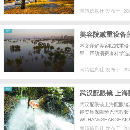
南靖信息社
发布于 202
社
资讯
美容院减重设备
本文详解美容院减重设
果，帮助消费者科学选择
南靖信息社
发布于 202
资讯
武汉配眼镜 上海
武汉配眼镜上海配眼镜
镜资质保障验光流程验
WUHAN&SHANGHAI
配镜的写字楼眼镜店直
南靖信息社
发布于 202