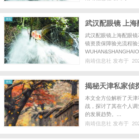
光、正品镜片、透明价格
顾高专业度与高性价比...
资讯
武汉配眼镜 上海
武汉配眼镜上海配眼镜
镜资质保障验光流程验
WUHAN&SHANGHAI
配镜的写字楼眼镜店直
南靖信息社
发布于 202
光、正品镜片、透明价格
顾高专业度与高性价比...
资讯
揭秘天津私家侦
本文全方位解析了天津
战，探讨了其在个人调
的发展趋势。...
南靖信息社
发布于 202