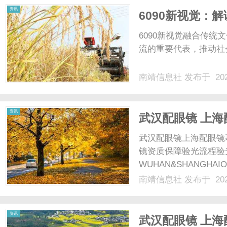
资讯
6090新视觉：
6090新视觉融合传
流的重要代表，推动社会
南靖信息社
发布于 202
资讯
武汉配眼镜 上海
武汉配眼镜上海配眼镜
镜资质保障验光流程验
WUHAN&SHANGHAI
配镜的写字楼眼镜店直
南靖信息社
发布于 202
光、正品镜片、透明价格
顾高专业度与高性价比...
资讯
武汉配眼镜 上海