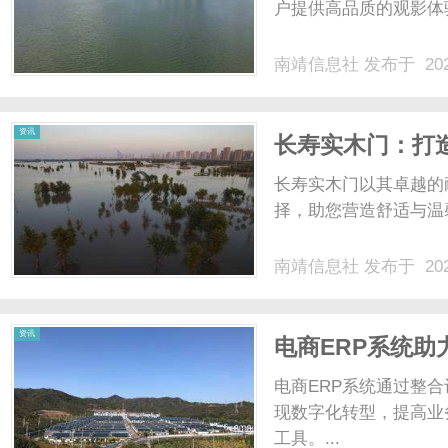
户提供高品质的观影体验
南靖信息社
发布于 202
资讯
长寿实木门：打
长寿实木门以其卓越的
择，助您营造舒适与温馨
南靖信息社
发布于 202
资讯
电商ERP系统
电商ERP系统通过整
现数字化转型，提高业
工具。...