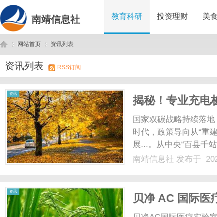
教育科研
投资理财
美
南靖信息社
网站首页
资讯列表
资讯列表
RSS订阅
南
›
›
资讯
揭秘！专业充电
秘诀？
国家双碳战略持续落地
时代，政策导向从“重
展...。从中央“百县
持，整个新能源补能赛
南靖信息社
发布于 202
政策红利：行业底层风
试点，开展百县千站万桩工程
靖
资讯
贝净 AC 国际