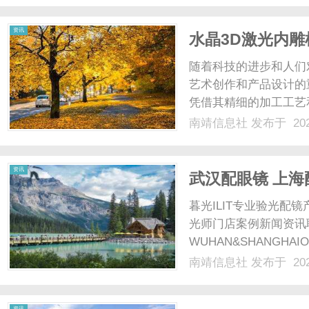
帮助和指导。一、刑事律师
资讯
水晶3D激光内
品
随着科技的进步和人们
艺术创作和产品设计的
凭借其精细的加工工艺
备。什么是水晶3D激
南靖信息社
发布于 202
水晶材料内部进行雕刻
部创造出立体的效果，这种
资讯
武汉配眼镜 上海
暮光ILIT专业验光
光师门店案例新闻资讯
WUHAN&SHANGHAI
配镜的写字楼眼镜店直
南靖信息社
发布于 202
光、正品镜片、透明价格
顾高专业度与高性价比...
资讯