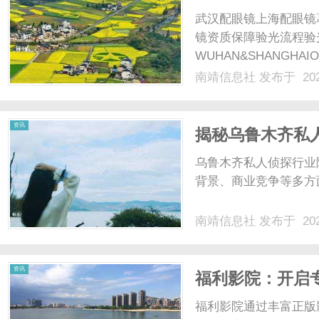
武汉配眼镜上海配眼镜
镜资质保障验光流程验
WUHAN&SHANGHAI
配镜的写字楼眼镜店直
南靖信息社
发布于 202
光、正品镜片、透明价格
顾高专业度与高性价比...
资讯
揭秘乌鲁木齐私
乌鲁木齐私人侦探行业
背景、商业竞争等多方
南靖信息社
发布于 202
资讯
福利影院：开启
福利影院通过丰富正版