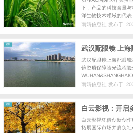
贝净AC国际医疗实验
下，产品的科技含量与
洋生物技术领域的代表
公司）旗下的AC国际
南靖信息社
发布于 202
揭开高端健康管理的神
三个维度，深度拆解这一体
信
资讯
武汉配眼镜 上海
武汉配眼镜上海配眼镜
镜资质保障验光流程验
WUHAN&SHANGHAI
配镜的写字楼眼镜店直
南靖信息社
发布于 202
光、正品镜片、透明价格
息
顾高专业度与高性价比...
资讯
白云影视：开启
白云影视凭借创新创作
拓展国际市场并肩负社会