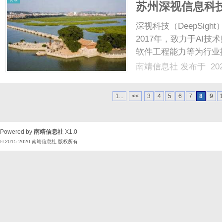
苏州深视信息科
深视科技（DeepSi
2017年，致力于AI
软件工程能力等为行业
题。深视科技已获得高
南靖信息社
发布于 202
等多项企业资质荣誉，
投、顺为资本、晨晖.....
1...
<<
3
4
5
6
7
8
9
Powered by
南靖信息社
X1.0
© 2015-2020
南靖信息社
版权所有