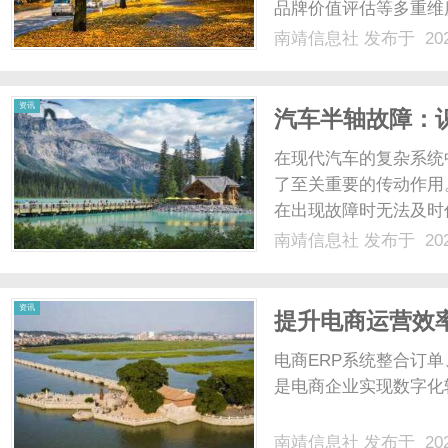
品牌价值评估等多重维
费用解析商标转让的法
南靖信息社
发布于 202
费为500元/件。此
社
标准化流程，属于刚性支出
资讯
汽车半轴故障：
在现代汽车的复杂系统
了至关重要的传动作用
在出现故障时无法及时
全方位解析汽车半轴故
南靖信息社
发布于 202
提高汽车的安全性与驾
轮与传动系统的重要部件，
资讯
提升电商运营效
重要作用
电商ERP系统整合订
是电商企业实现数字化转
南靖信息社
发布于 202