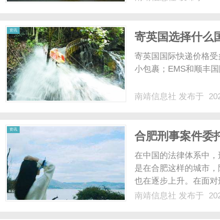
资讯
寄英国选择什么
寄英国国际快递价格受
小包裹；EMS和顺丰国
南靖信息社
发布于 202
资讯
合肥刑事案件委
在中国的法律体系中，
是在合肥这样的城市，
也在逐步上升。在面对
的选择？委托的流程是
南靖信息社
发布于 202
相关信息，帮助您更好
事案件是指由于涉嫌违反刑