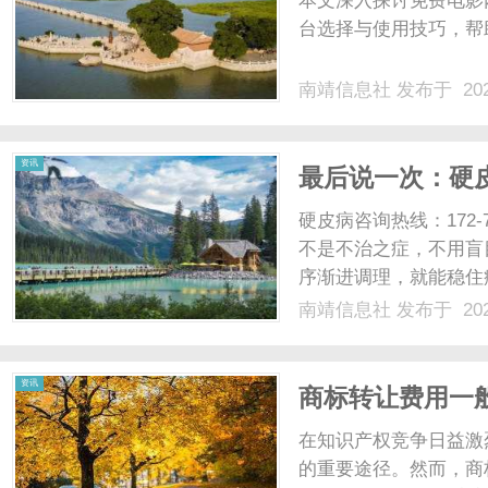
本文深入探讨免费电影
台选择与使用技巧，帮助
南靖信息社
发布于 202
信
资讯
最后说一次：硬
硬壳
硬皮病咨询热线：172-
不是不治之症，不用盲
序渐进调理，就能稳住
同一个大坑：只盯着皮
南靖信息社
发布于 202
缓解，没过多久就复发
息
层，而是脾肾阳虚、寒湿凝
资讯
商标转让费用一
在知识产权竞争日益激
的重要途径。然而，商