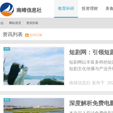
教育科研
投资理财
美
南靖信息社
网站首页
资讯列表
资讯列表
RSS订阅
南
›
›
资讯
短剧网：引领短
短剧网以丰富多样的短
短剧文化传播与产业升级
南靖信息社
发布于 202
靖
资讯
深度解析免费电