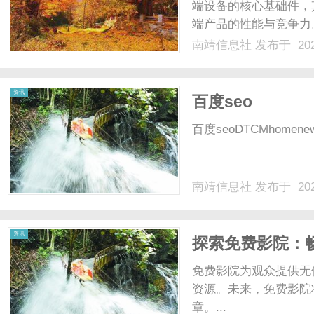
端设备的核心基础件，
端产品的性能与竞争力
械、自动化设备、精密
南靖信息社
发布于 202
铣削、五轴CNC加工
每天都有大量工程师、采购
资讯
百度seo
百度seoDTCMhomenewsco
南靖信息社
发布于 202
资讯
探索免费影院：
免费影院为观众提供无
资源。未来，免费影院
章。...