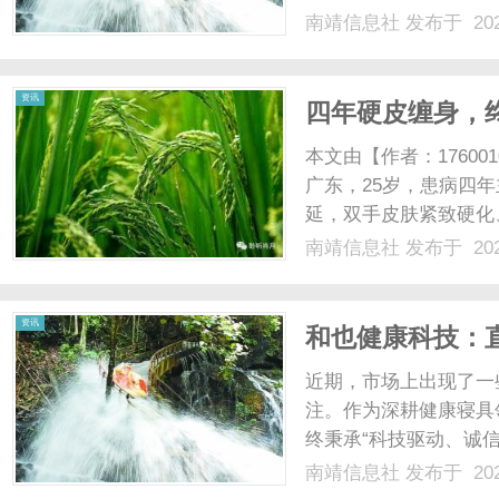
南靖信息社
发布于 202
资讯
四年硬皮缠身，
本文由【作者：1760
广东，25岁，患病四
延，双手皮肤紧致硬化
胀、活动时有牵拉不适
南靖信息社
发布于 202
咳，平素频繁反酸、胃
积。经过医院风湿免疫科系
资讯
和也健康科技：
耕健康睡眠
近期，市场上出现了一
注。作为深耕健康寝具
终秉承“科技驱动、诚信
科技实力、用户真实反
南靖信息社
发布于 202
实、全面的和也。**