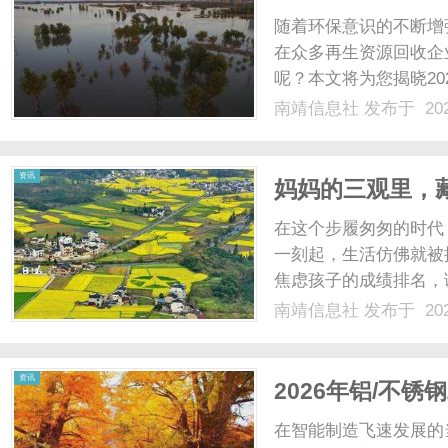
晓
随着环保意识的不断增
在众多再生资源回收企
呢？本文将为您揭晓2
并重点推荐烟台志秋再
南靖信息社
发布于 202
点：标准化作业流程：
程，从上门估价到现场结算
资讯
妈妈的三观里，
在这个步履匆匆的时代
一刻起，生活仿佛就被
焦虑孩子的成绩排名，
亲、员工”的多重身份
南靖信息社
发布于 202
渐地，我们却发现：越
的牺牲与迎合中，弄丢了那
资讯
2026年铝/不锈
厂家权威排行榜
在智能制造飞速发展的