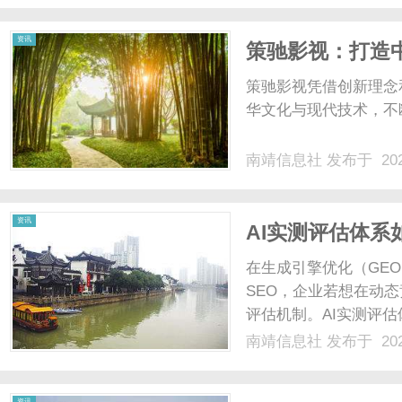
于“虚假宣传”的讨论，和也
资讯
策驰影视：打造
策驰影视凭借创新理念
华文化与现代技术，不断
南靖信息社
发布于 202
资讯
AI实测评估体系
践的深度解析
在生成引擎优化（GE
SEO，企业若想在动
评估机制。AI实测评
测算法调整影响，为G
南靖信息社
发布于 202
作的起点，更是连接技
优化需求转化为可执行、可
资讯