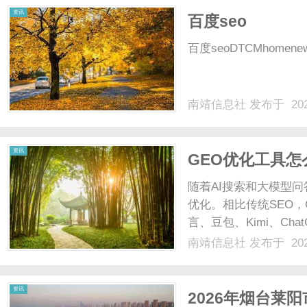
资讯
百度seo
百度seoDTCMhomenewsco
南靖信息社
发布于 202
资讯
GEO优化工具怎
随着AI搜索和大模型
优化。相比传统SEO，
言、豆包、Kimi、Ch
择合适的GEO优化工
南靖信息社
发布于 202
品牌在AI答案中的露
落地......
资讯
2026年烟台莱