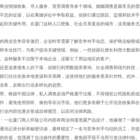
商业情报收集、寻人服务、背景调查等多个领域。婚姻调查是最常见的需
不忠的证据，以在离婚诉讼中争取权益。侦探们通过跟踪、监视和技术手
起到关键作用。在厦门这样人口密集、社会关系复杂的城市，这类服务尤
的商业竞争异常激烈，企业时常需要了解竞争对手动态、保护商业秘密或
和专业技巧，为客户提供关键情报。例如，一些侦探社擅长利用大数据和
。这种服务不仅限于本地企业，还吸引了周边地区的客户。
还是追查债务人的下落，侦探们利用数据库查询、社会调查和现代科技，
探们往往依靠本地资源和关系网，这使得他们的服务更具针对性。此外，
业务，反映出行业多样化的趋势。
带。根据中国法律，私人调查必须严格遵守法规，不得侵犯公民隐私权或
作，避免使用窃听、偷拍等非法手段。他们更多依赖于公开信息收集和合
行业内部也逐步形成自律规范，以应对法律风险。
：一位厦门商人怀疑公司内部有商业间谍泄露产品设计，他雇佣了一家侦
通讯记录分析和秘密访谈，最终锁定了一名与竞争对手勾结的员工，并提
的价值，也强调了合法操作的重要性，避免因手段不当而引发法律纠纷。