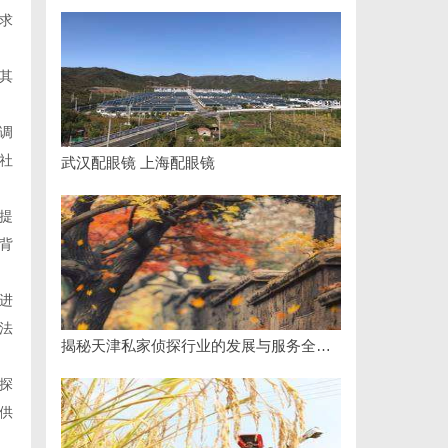
求
其
调
社
武汉配眼镜 上海配眼镜
提
背
进
法
揭秘天津私家侦探行业的发展与服务全解析
探
供