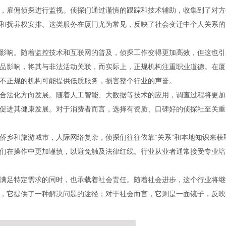
，雇佣侦探进行监视。侦探们通过谨慎的跟踪和技术辅助，收集到了对方
和抚养权安排。这类服务在厦门尤为常见，反映了社会变迁中个人关系的
影响。随着监控技术和互联网的普及，侦探工作变得更加高效，但这也引
品影响，将其与非法活动关联，而实际上，正规机构注重职业道德。在厦
不正规的机构可能提供低质服务，损害整个行业的声誉。
合法化方向发展。随着人工智能、大数据等技术的应用，调查过程将更加
促进其健康发展。对于消费者而言，选择有资质、口碑好的侦探社至关重
侨乡和旅游城市，人际网络复杂，侦探们往往依靠“关系”和本地知识来获
们在操作中更加谨慎，以避免触及法律红线。行业从业者通常接受专业培
满足特定需求的同时，也承载着社会责任。随着社会进步，这个行业将继
，它提供了一种解决问题的途径；对于社会而言，它则是一面镜子，反映