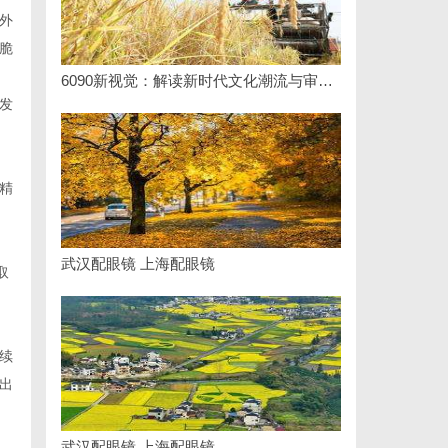
外
脆
6090新视觉：解读新时代文化潮流与审美变迁
发
精
武汉配眼镜 上海配眼镜
取
续
出
武汉配眼镜 上海配眼镜