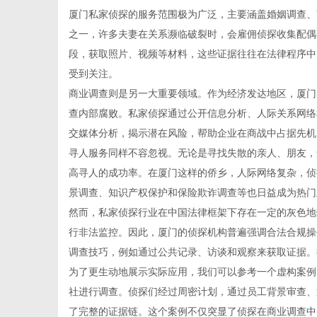
厦门私家侦探的服务范围极为广泛，主要涵盖婚姻调查、
之一，许多夫妻在关系濒临破裂时，会雇佣侦探收集配偶
段，获取照片、视频等材料，这些证据往往在法律程序中
受到关注。
信
商业调查则是另一大重要领域。作为经济发达地区，厦门
查内部腐败。私家侦探通过公开信息分析、人际关系网络
交媒体分析，揭示潜在风险，帮助企业在商战中占据先机
寻人服务同样不容忽视。无论是寻找失散的亲人、朋友，
高寻人的成功率。在厦门这样的侨乡，人际网络复杂，侦
景调查、知识产权保护和保险欺诈调查等也日益成为热门
然而，私家侦探行业在中国法律框架下存在一定的灰色地
行非法监控。因此，厦门的侦探机构普遍强调合法合规操
息
调查技巧，例如通过公共记录、访谈和观察来获取证据。
为了更生动地展示实际应用，我们可以参考一个虚构案例
社进行调查。侦探们经过周密计划，通过员工背景审查、
了完整的证据链。这个案例不仅突显了侦探在商业调查中