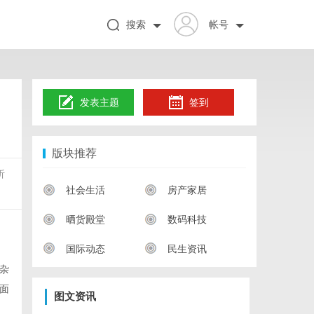
搜索
帐号
发表主题
签到
版块推荐
析
社会生活
房产家居
晒货殿堂
数码科技
国际动态
民生资讯
杂
面
图文资讯