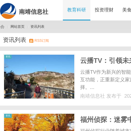
教育科研
投资理财
美
南靖信息社
网站首页
资讯列表
资讯列表
RSS订阅
南
›
›
资讯
云播TV：引领
云播TV作为新兴的智
互功能，正重新定义家
择。...
南靖信息社
发布于 202
靖
资讯
福州侦探：迷雾