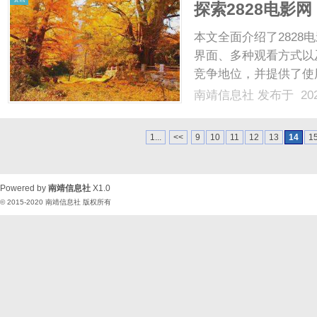
探索2828电影
中心
本文全面介绍了282
界面、多种观看方式以
竞争地位，并提供了使
享受观影乐趣。...
南靖信息社
发布于 202
1...
<<
9
10
11
12
13
14
1
Powered by
南靖信息社
X1.0
© 2015-2020
南靖信息社
版权所有