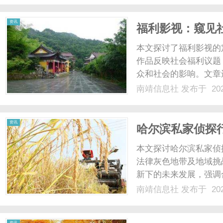
资讯
福利影视：窥见
本文探讨了福利影视的
作品反映社会福利议题
众和社会的影响。文章
在促进社会关怀与人文
南靖信息社
发布于 202
注与思考。...
资讯
哈尔滨私家侦探
讨
本文探讨哈尔滨私家侦
法律灰色地带及地域挑
新下的未来发展，强调合
南靖信息社
发布于 202
资讯