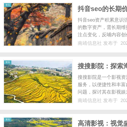
资讯
抖音seo的长期
抖音seo资产积累意
的数字资产，需长期维
注点变化，反哺内容创
键词堆砌、诱导互动等
南靖信息社
发布于 202
效整合：将SEO与自
果。持续迭代机制建立：定
资讯
搜搜影院：探索
搜搜影院是一个影视资
服务，以便捷性和丰富
问题，探讨其在影视娱乐
南靖信息社
发布于 202
资讯
高清影视：视觉