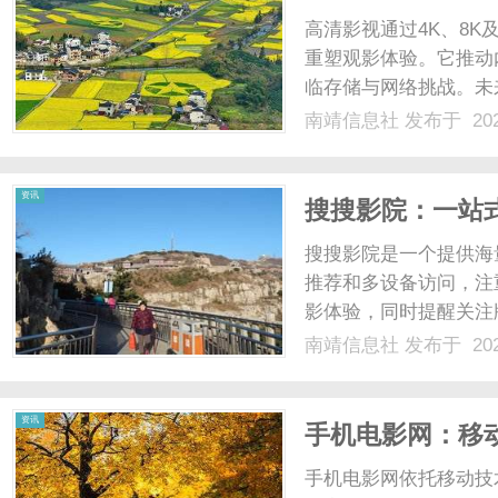
高清影视通过4K、8K
重塑观影体验。它推动
临存储与网络挑战。未来
南靖信息社
发布于 202
资讯
搜搜影院：一站
源
搜搜影院是一个提供海
推荐和多设备访问，注
影体验，同时提醒关注版
南靖信息社
发布于 202
资讯
手机电影网：移
手机电影网依托移动技