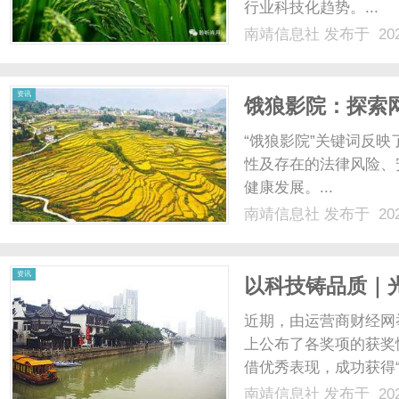
行业科技化趋势。...
南靖信息社
发布于 202
社
资讯
饿狼影院：探索
“饿狼影院”关键词反
性及存在的法律风险、
健康发展。...
南靖信息社
发布于 202
资讯
以科技铸品质｜光
榜”年度奖项
近期，由运营商财经网举
上公布了各奖项的获奖情
借优秀表现，成功获得“
了光明乳业在鲜奶领域
南靖信息社
发布于 202