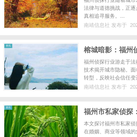
福州侦探行业随着城市
法律与道德挑战，正逐
真相追寻服务。...
南靖信息社
发布于 202
信
资讯
榕城暗影：福州
福州侦探行业游走于法
技术揭开城市隐秘。面
转型，反映社会信任变迁
南靖信息社
发布于 202
息
资讯
福州市私家侦探
本文探讨福州市私家侦
在婚姻、商业等领域的