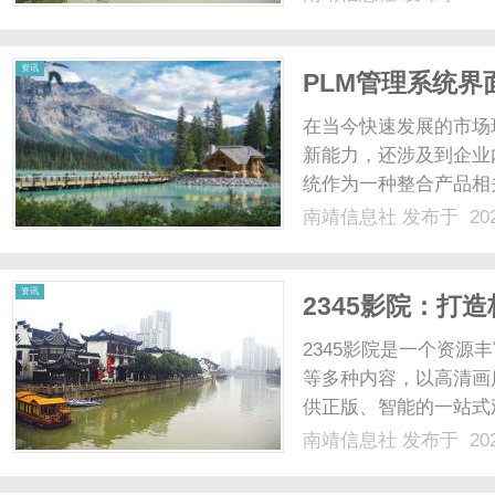
创新的高度认可。作为光
展现了百......
资讯
PLM管理系统
在当今快速发展的市场
新能力，还涉及到企业
统作为一种整合产品相
功能至关重要。一个优
南靖信息社
发布于 202
企业的创新力和市场反
PLM（ProductLifecycleM
资讯
2345影院：打
2345影院是一个资
等多种内容，以高清画
供正版、智能的一站式观
南靖信息社
发布于 202