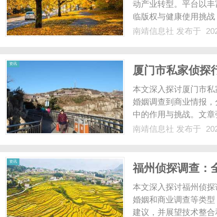
动产业转型。平台以丰
临版权与健康使用挑战，
南靖信息社
发布于 202
资讯
厦门市私家侦探
织的角落
本文深入探讨厦门市私
婚姻调查到商业情报，
中的作用与挑战。文章
势，为读者提供全面视角
南靖信息社
发布于 202
资讯
福州侦探调查：
战与社会价值洞
本文深入探讨福州侦探
婚姻和商业调查等类型
建议，并展望技术整合