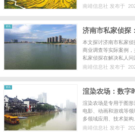
社会价值与发展前景。..
南靖信息社
发布于 202
资讯
济南市私家侦探
本文探讨济南市私家侦
商业调查等实际案例，
私家侦探在解决私人问
现代都市不可或缺的调查
南靖信息社
发布于 202
资讯
渲染农场：数字
望
渲染农场是专用于图形
电影、动画和游戏等领
多领域应用、技术架构
揭示其对数字视觉产业的
南靖信息社
发布于 202