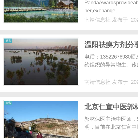
PandaAwardsprovideabe
her,exchange,...
南靖信息社
发布于 202
资讯
温阳祛痹方剂分
电话：13522676
缔组织的异常增生。该病
南靖信息社
发布于 202
资讯
北京仁宣中医郭
郭林保医主治中医师，
明，目前在北京仁宣中医