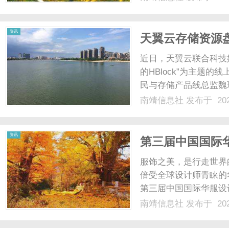
资讯
天翼云存储资源盘
价值
近日，天翼云联合科技媒
的HBlock”为主题
民与存储产品线总监魏玮
术亮点与实战演练”为主
南靖信息社
发布于 202
性保障、混沌测试与性
数据存储......
资讯
第三届中国国际
服饰之美，是行走世界
倍受全球设计师青睐的
第三届中国国际华服设
物馆举办，中国明清服
南靖信息社
发布于 202
饰之美、鲁锦风尚系列
意大利，将深厚的中华文化