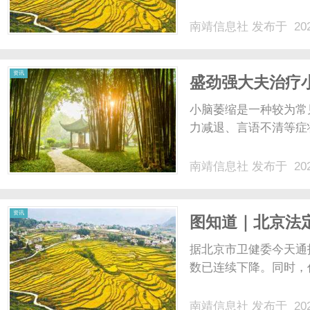
南靖信息社
发布于 202
社
资讯
盛劲强大夫治疗
小脑萎缩是一种较为常
力减退、言语不清等症状
南靖信息社
发布于 202
资讯
图知道｜北京法
据北京市卫健委今天通
数已连续下降。同时，作
南靖信息社
发布于 202