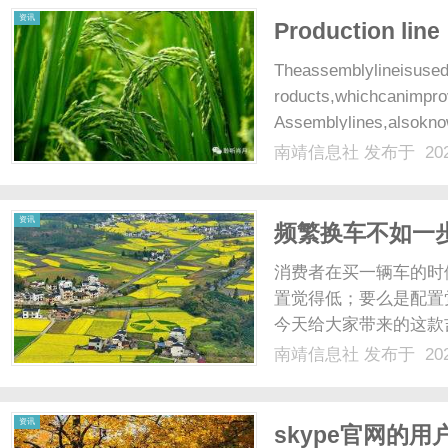
资讯
Production line
Theassemblylineisused
roducts,whichcanimpro
Assemblylines,alsoknow
南靖信息社
发布于 202
资讯
频繁换车不如一步
消费者在买一辆车的时
置觉得低；要么是配置
今天给大家带来的这款
20万以内，配置却远
南靖信息社
发布于 202
SUV，低价高配睿蓝7
球上市。为什么说睿蓝7可以
资讯
skype官网的