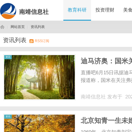
教育科研
投资理财
美
南靖信息社
网站首页
资讯列表
资讯列表
RSS订阅
南
›
›
资讯
迪马济奥：国米
维奇
直播吧6月15日讯据
报道称，国米在关注弗拉
南靖信息社
发布于 202
靖
资讯
北京知青一生未