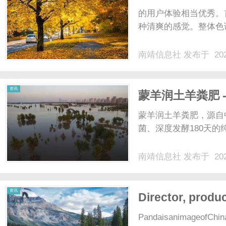
的用户体验相当优秀。
种清爽的感觉。整体色调
南靖信息社
发布于 202
资讯
蒙羊润土羊粪肥 
蒙羊润土羊粪肥，源自
菌、深度发酵180天的纯
南靖信息社
发布于 202
资讯
Director, produ
PandaisanimageofChina