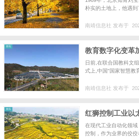
1969年，北京知青
朴实的土地上，他遇到了
南靖信息社
发布于 202
信
资讯
教育数字化变革
日前,在联合国教科文组
式上,中国“国家智慧教育
南靖信息社
发布于 202
息
资讯
红狮控制工业以
章
在现代工业自动化领域
控制，作为业界的佼佼者