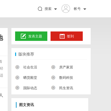
搜索
帐号
地
发表主题
签到
版块推荐
着
社会生活
房产家居
经
适
晒货殿堂
数码科技
国际动态
民生资讯
人
图文资讯