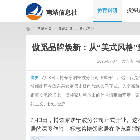
教育科研
投资
南靖信息社
网站首页
资讯列表
资讯内容
傲觅品牌焕新：从“美式风格”
南
›
›
›
2026-07-07
|
发布者:
南
摘要
: 7月3日，博领家居宁波分公司正式开业。这不仅
博领家居在华东高端家居市场的战略落子正式步入全新阶
销商交流论坛上，博领家居释放出的信号清晰而坚定：家
我主义、悦己经济......
靖
7月3日，博领家居宁波分公司正式开业。
居的深度作答，标志着博领家居在华东高端