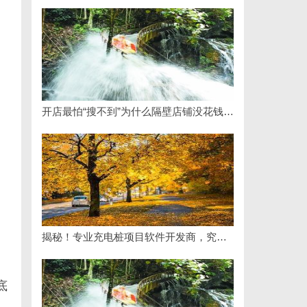
开店最怕“搜不到”为什么隔壁店铺没花钱，ai却天天给他免费派单？
揭秘！专业充电桩项目软件开发商，究竟藏着哪些行业秘诀？
底