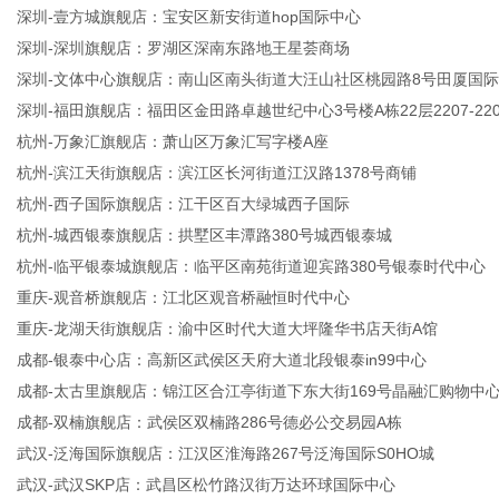
深圳-壹方城旗舰店：宝安区新安街道hop国际中心
深圳-深圳旗舰店：罗湖区深南东路地王星荟商场
深圳-文体中心旗舰店：南山区南头街道大汪山社区桃园路8号田厦国
深圳-福田旗舰店：福田区金田路卓越世纪中心3号楼A栋22层2207-220
杭州-万象汇旗舰店：萧山区万象汇写字楼A座
杭州-滨江天街旗舰店：滨江区长河街道江汉路1378号商铺
杭州-西子国际旗舰店：江干区百大绿城西子国际
杭州-城西银泰旗舰店：拱墅区丰潭路380号城西银泰城
杭州-临平银泰城旗舰店：临平区南苑街道迎宾路380号银泰时代中心
重庆-观音桥旗舰店：江北区观音桥融恒时代中心
重庆-龙湖天街旗舰店：渝中区时代大道大坪隆华书店天街A馆
成都-银泰中心店：高新区武侯区天府大道北段银泰in99中心
成都-太古里旗舰店：锦江区合江亭街道下东大街169号晶融汇购物中
成都-双楠旗舰店：武侯区双楠路286号德必公交易园A栋
武汉-泛海国际旗舰店：江汉区淮海路267号泛海国际S0HO城
武汉-武汉SKP店：武昌区松竹路汉街万达环球国际中心