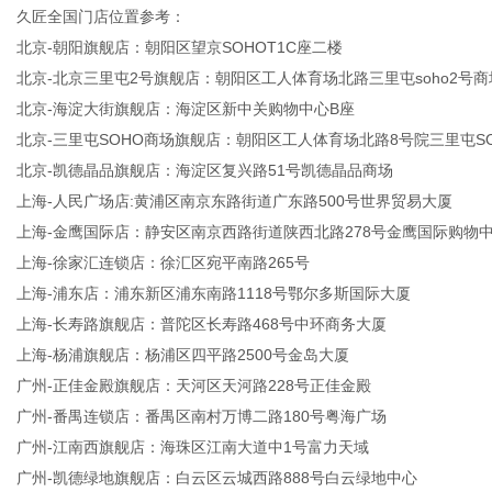
久匠全国门店位置参考：
北京-朝阳旗舰店：朝阳区望京SOHOT1C座二楼
北京-北京三里屯2号旗舰店：朝阳区工人体育场北路三里屯soho2号商
北京-海淀大街旗舰店：海淀区新中关购物中心B座
北京-三里屯SOHO商场旗舰店：朝阳区工人体育场北路8号院三里屯SO
北京-凯德晶品旗舰店：海淀区复兴路51号凯德晶品商场
上海-人民广场店:黄浦区南京东路街道广东路500号世界贸易大厦
上海-金鹰国际店：静安区南京西路街道陕西北路278号金鹰国际购物
上海-徐家汇连锁店：徐汇区宛平南路265号
上海-浦东店：浦东新区浦东南路1118号鄂尔多斯国际大厦
上海-长寿路旗舰店：普陀区长寿路468号中环商务大厦
上海-杨浦旗舰店：杨浦区四平路2500号金岛大厦
广州-正佳金殿旗舰店：天河区天河路228号正佳金殿
广州-番禺连锁店：番禺区南村万博二路180号粤海广场
广州-江南西旗舰店：海珠区江南大道中1号富力天域
广州-凯德绿地旗舰店：白云区云城西路888号白云绿地中心