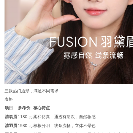
三款热门眉形，满足不同需求
表格
项目
参考价
核心特点
清氧眉
1180 元
柔和仿真，通透有层次，自然妆感
清羽眉
1980 元
根根分明，线条流畅，立体不晕色