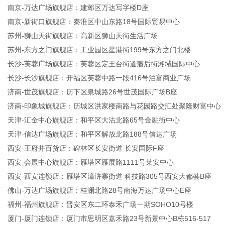
南京-万达广场旗舰店：建邺区万达写字楼D座
南京-新街口旗舰店：秦淮区中山东路18号国际贸易中心
苏州-狮山天街旗舰店：高新区狮山天街生活广场
苏州-东方之门旗舰店：工业园区星港街199号东方之门北楼
长沙-芙蓉广场旗舰店：芙蓉区定王台街道藩后街湘域国际中心
长沙-长沙旗舰店：开福区芙蓉中路一段416号泊富商业广场
济南-世茂旗舰店：历下区泉城路26号世茂国际广场B座
济南-印象城旗舰店：历城区洪家楼南路与花园路交汇处聚隆财富中心
天津-汇金中心旗舰店：和平区大沽北路65号金融街中心
天津-信达广场旗舰店：和平区解放北路188号信达广场
西安-王府井百货店：碑林区长安街道 长安国际F座
西安-会展中心旗舰店：雁塔区雁展路1111号莱安中心
西安-西安连锁店：雁塔区漳浒寨街道 科技路305号西安大都荟B座
佛山-万达广场旗舰店：桂澜北路28号南海万达广场中心E座
福州-福州旗舰店：晋安区东二环泰禾广场一期SOHO10号楼
厦门-厦门连锁店：厦门市思明区嘉禾路23号新景中心B栋516-517