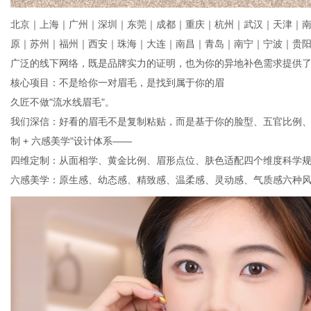
北京｜上海｜广州｜深圳｜东莞｜成都｜重庆｜杭州｜武汉｜天津｜
原｜苏州｜福州｜西安｜珠海｜大连｜南昌｜青岛｜南宁｜宁波｜贵
广泛的线下网络，既是品牌实力的证明，也为你的异地补色需求提供
核心项目：不是给你一对眉毛，是找到属于你的眉
久匠不做"流水线眉毛"。
我们深信：好看的眉毛不是复制粘贴，而是基于你的脸型、五官比例、
制 + 六感美学"设计体系——
四维定制：从面相学、黄金比例、眉形点位、肤色适配四个维度科学
六感美学：原生感、幼态感、精致感、温柔感、灵动感、气质感六种