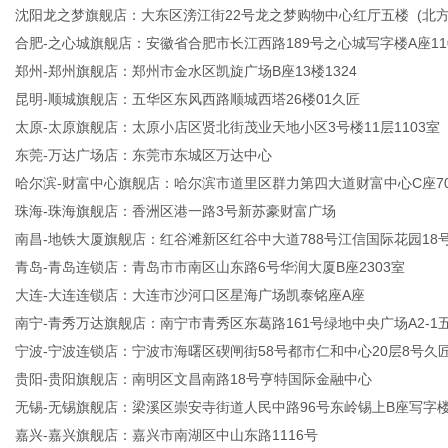
沈阳龙之梦旗舰店：大东区滂江街22号龙之梦购物中心红厅五楼 (北方
合肥-之心城旗舰店：安徽省合肥市长江西路189号之心城写字楼A座110
郑州-郑州旗舰店：郑州市金水区凯旋广场B座13楼1324
昆明-顺城旗舰店：五华区东风西路顺城西塔26楼01久匠
太原-太原旗舰店：太原小店区贤北街茂业天地小区3号楼11层1103室
东莞-万达广场店：东莞市东城区万达中心
哈尔滨-财富中心旗舰店：哈尔滨市道里区群力第四大道财富中心C座70
珠海-珠海旗舰店：香洲区港一路3号新苏豪财富广场
南昌-地铁大厦旗舰店：红谷滩新区红谷中大道788号江信国际花园18号
青岛-青岛连锁店：青岛市市南区山东路6号华润大厦B座2303室
大连-大连连锁店：大连市沙河口区星海广场凯泰铭座A座
南宁-青秀万达旗舰店：南宁市青秀区东葛路161号绿地中央广场A2-1五
宁波-宁波连锁店：宁波市海曙区碶闸街58号都市仁和中心20层8号久
贵阳-贵阳旗舰店：南明区文昌南路18号亨特国际金融中心
无锡-无锡旗舰店：梁溪区崇安寺街道人民中路96号东岭锡上B座写字楼2
嘉兴-嘉兴旗舰店：嘉兴市南湖区中山东路1116号