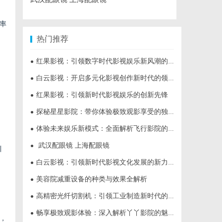
率
热门推荐
红果影视：引领数字时代影视娱乐新风潮的多元化平台
●
白云影视：开启多元化影视创作新时代的领航者
●
红果影视：引领新时代影视娱乐的创新先锋
●
探秘星星影院：带你体验极致观影享受的独特空间
●
体验未来娱乐新模式：全面解析飞行影院的魅力与发展前景
●
武汉配眼镜 上海配眼镜
●
引
白云影视：引领新时代影视文化发展的新力量
●
美容院减重设备的种类与效果全解析
●
高精密光纤切割机：引领工业制造新时代的利器
●
畅享极致观影体验：深入解析丫丫影院的魅力与优势
●
，