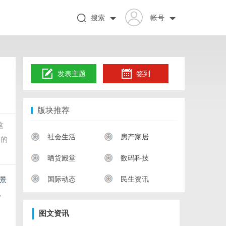
搜索
帐号
发表主题
签到
版块推荐
这
社会生活
房产家居
站的
晒货殿堂
数码科技
国际动态
民生资讯
景
见
图文资讯