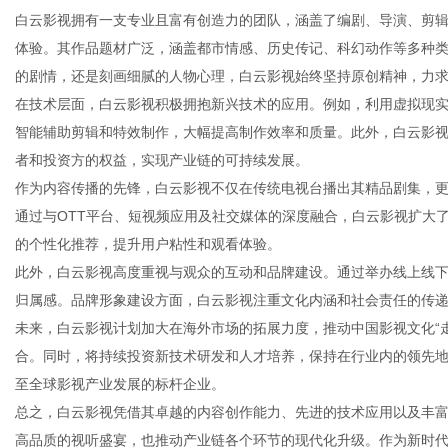
白云影视拥有一支专业且富有创造力的团队，涵盖了编剧、导演、剪
体验。其作品题材广泛，涵盖都市情感、历史传记、科幻动作等多种
的剧情，还是刻画细腻的人物心理，白云影视始终坚持原创精神，力
在技术层面，白云影视积极拥抱新兴技术的应用。例如，利用虚拟现实
信
智能辅助剪辑和特效制作，大幅提高制作效率和质量。此外，白云影
者和投资方的权益，实现产业链的可持续发展。
作为内容传播的先锋，白云影视不仅在传统电视台播出其精品剧集，
通过与OTT平台、短视频应用及社交媒体的深度融合，白云影视扩大
的个性化推荐，提升用户粘性和观看体验。
此外，白云影视高度重视与观众的互动和品牌建设。通过举办线上线
归属感。品牌形象建设方面，白云影视注重文化内涵和社会责任的传
未来，白云影视计划加大在海外市场的拓展力度，推动中国影视文化“
息
合。同时，将持续投资新技术研发和人才培养，保持在行业内的领先
至全球影视产业发展的标杆企业。
总之，白云影视凭借其卓越的内容创作能力、先进的技术应用以及丰
高品质的视听盛宴，也推动产业链各个环节的现代化升级。作为新时