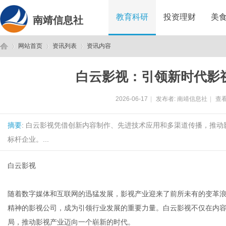
教育科研
投资理财
美
南靖信息社
网站首页
资讯列表
资讯内容
白云影视：引领新时代影
南
›
›
›
2026-06-17
|
发布者:
南靖信息社
|
查看
摘要
: 白云影视凭借创新内容制作、先进技术应用和多渠道传播，推
标杆企业。...
白云影视
靖
随着数字媒体和互联网的迅猛发展，影视产业迎来了前所未有的变革
精神的影视公司，成为引领行业发展的重要力量。白云影视不仅在内
局，推动影视产业迈向一个崭新的时代。