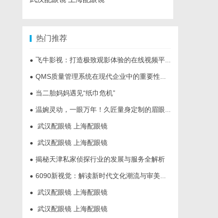
热门推荐
飞牛影视：打造极致观影体验的在线视频平台解析
●
QMS质量管理系统在现代企业中的重要性与应用实践
●
当二胎妈妈遇见“纸巾危机”
●
温婉灵动，一眼万年！久匠量身定制的眉眼唇，才是你整张脸的点睛之笔！淡颜系女生的气质加分项
●
武汉配眼镜 上海配眼镜
●
武汉配眼镜 上海配眼镜
●
揭秘天津私家侦探行业的发展与服务全解析
●
6090新视觉：解读新时代文化潮流与审美变迁
●
武汉配眼镜 上海配眼镜
●
武汉配眼镜 上海配眼镜
●