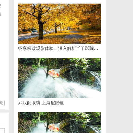
变
想
畅享极致观影体验：深入解析丫丫影院的魅力与优势
武汉配眼镜 上海配眼镜
藏