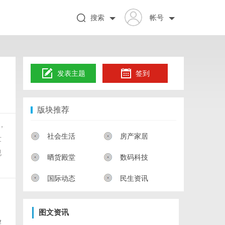
搜索
帐号
发表主题
签到
版块推荐
，
社会生活
房产家居
世
视
晒货殿堂
数码科技
国际动态
民生资讯
图文资讯
验