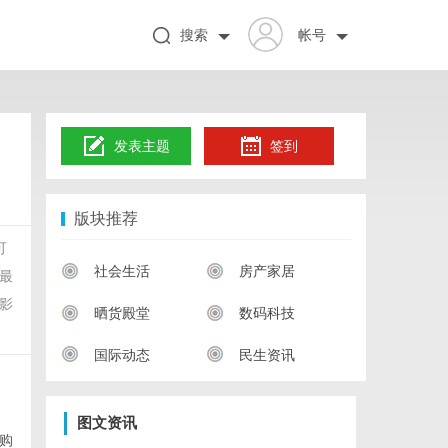
搜索
帐号
发表主题
签到
版块推荐
可
社会生活
房产家居
最
影
晒货殿堂
数码科技
国际动态
民生资讯
图文资讯
购