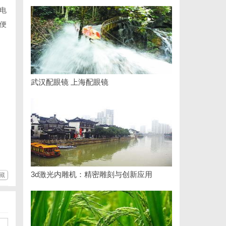
电
便
武汉配眼镜 上海配眼镜
3d激光内雕机：精密雕刻与创新应用
藏