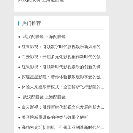
热门推荐
武汉配眼镜 上海配眼镜
●
红果影视：引领数字时代影视娱乐新风潮的多元化平台
●
白云影视：开启多元化影视创作新时代的领航者
●
红果影视：引领新时代影视娱乐的创新先锋
●
探秘星星影院：带你体验极致观影享受的独特空间
●
体验未来娱乐新模式：全面解析飞行影院的魅力与发展前景
●
武汉配眼镜 上海配眼镜
●
白云影视：引领新时代影视文化发展的新力量
●
美容院减重设备的种类与效果全解析
●
高精密光纤切割机：引领工业制造新时代的利器
●