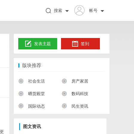
搜索
帐号
发表主题
签到
版块推荐
。
社会生活
房产家居
晒货殿堂
数码科技
国际动态
民生资讯
图文资讯
更