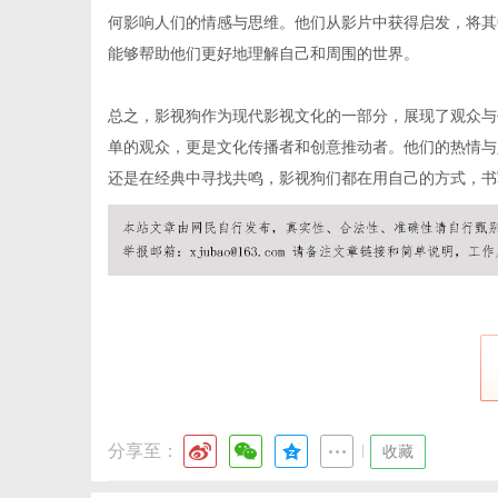
何影响人们的情感与思维。他们从影片中获得启发，将其
能够帮助他们更好地理解自己和周围的世界。
社
总之，影视狗作为现代影视文化的一部分，展现了观众与
单的观众，更是文化传播者和创意推动者。他们的热情与
还是在经典中寻找共鸣，影视狗们都在用自己的方式，书
分享至：
|
收藏