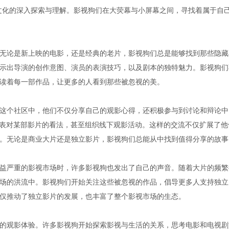
文化的深入探索与理解。影视狗们在大荧幕与小屏幕之间，寻找着属于自
无论是新上映的电影，还是经典的老片，影视狗们总是能够找到那些隐藏
示出导演的创作意图、演员的表演技巧，以及剧本的独特魅力。影视狗们
读着每一部作品，让更多的人看到那些被忽视的美。
这个社区中，他们不仅分享自己的观影心得，还积极参与到讨论和辩论中
，发表对某部影片的看法，甚至组织线下观影活动。这样的交流不仅扩展了他
。无论是商业大片还是独立影片，影视狗们总能从中找到值得分享的故事
益严重的影视市场时，许多影视狗也发出了自己的声音。随着大片的频繁
场的洪流中。影视狗们开始关注这些被忽视的作品，倡导更多人支持独立
仅推动了独立影片的发展，也丰富了整个影视市场的生态。
的观影体验。许多影视狗开始探索影视与生活的关系，思考电影和电视剧