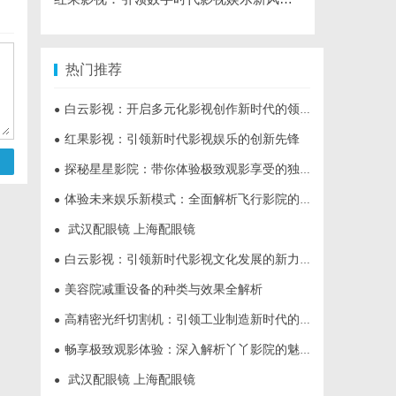
热门推荐
白云影视：开启多元化影视创作新时代的领航者
●
红果影视：引领新时代影视娱乐的创新先锋
●
探秘星星影院：带你体验极致观影享受的独特空间
●
体验未来娱乐新模式：全面解析飞行影院的魅力与发展前景
●
武汉配眼镜 上海配眼镜
●
白云影视：引领新时代影视文化发展的新力量
●
美容院减重设备的种类与效果全解析
●
高精密光纤切割机：引领工业制造新时代的利器
●
畅享极致观影体验：深入解析丫丫影院的魅力与优势
●
武汉配眼镜 上海配眼镜
●