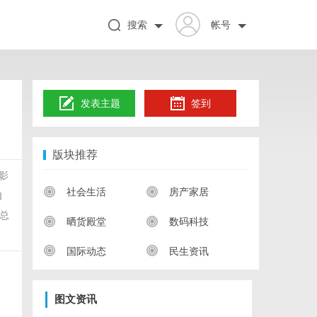
搜索
帐号
发表主题
签到
版块推荐
影
社会生活
房产家居
自
总
晒货殿堂
数码科技
国际动态
民生资讯
图文资讯