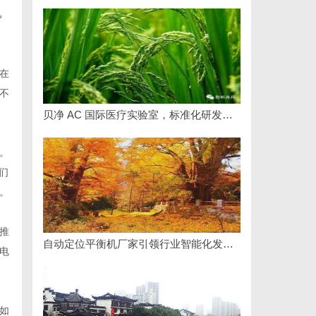
己
在
不
贝净 AC 国际医疗实验室，标准化研发体系全解析
。
们
。
推
自动定位平衡机厂家引领行业智能化发展新趋势
电
如