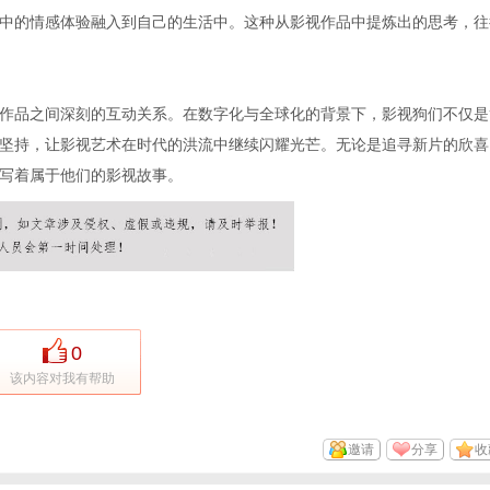
中的情感体验融入到自己的生活中。这种从影视作品中提炼出的思考，往
作品之间深刻的互动关系。在数字化与全球化的背景下，影视狗们不仅是
坚持，让影视艺术在时代的洪流中继续闪耀光芒。无论是追寻新片的欣喜
写着属于他们的影视故事。
0
该内容对我有帮助
邀请
分享
收